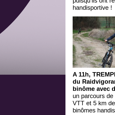
puisqu’ils ont r
handisportive !
A 11h, TREMPL
du Raidvigora
binôme avec de
un parcours de
VTT et 5 km de
binômes handis