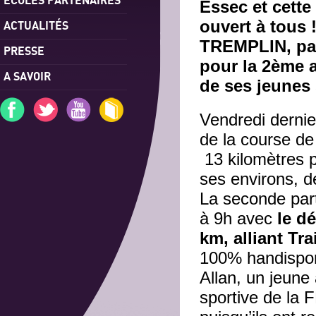
Essec et cette
ouvert à tous 
ACTUALITÉS
TREMPLIN, part
PRESSE
pour la 2ème a
A SAVOIR
de ses jeunes 
Vendredi dernie
de la course de
13 kilomètres p
ses environs, de
La seconde part
à 9h avec
le d
km, alliant Tr
100% handisport
Allan, un jeu
sportive de la 